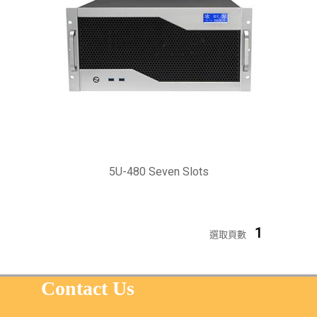
5U-480 Seven Slots
1
選取頁數
Contact Us